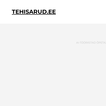
TEHISARUD.EE
AI-TÖÖRIISTAD ÕPETA