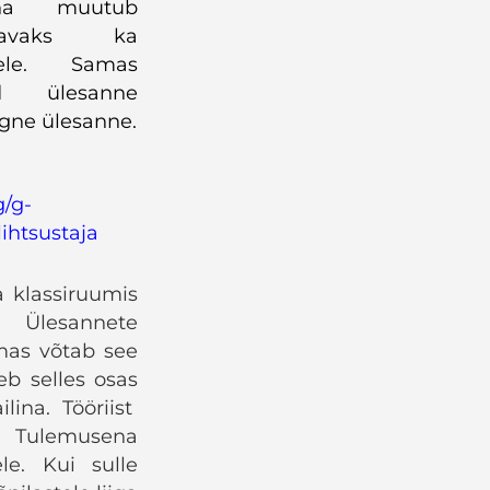
ena muutub
tavaks ka
tele. Samas
ud ülesanne
lgne ülesanne.
g/g-
ihtsustaja
a klassiruumis
 Ülesannete
mas võtab see
eb selles osas
lina. Tööriist
. Tulemusena
e. Kui sulle