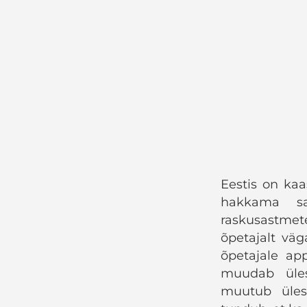
Eestis on kaa
hakkama sa
raskusastmet
õpetajalt väg
õpetajale app
muudab üles
muutub üles