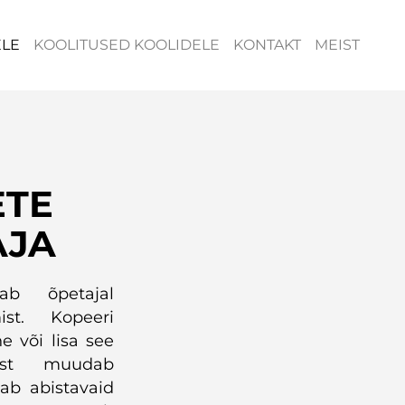
ELE
KOOLITUSED KOOLIDELE
KONTAKT
MEIST
ETE
AJA
tab õpetajal
ist. Kopeeri
e või lisa see
riist muudab
sab abistavaid