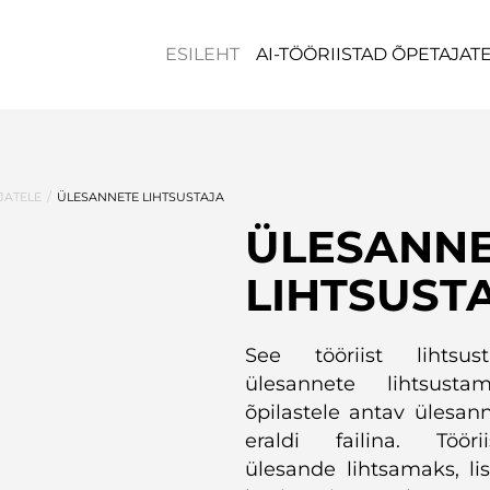
ESILEHT
AI-TÖÖRIISTAD ÕPETAJAT
/
JATELE
ÜLESANNETE LIHTSUSTAJA
ÜLESANN
LIHTSUST
See tööriist lihtsus
ülesannete lihtsustam
õpilastele antav ülesann
eraldi failina. Töö
ülesande lihtsamaks, li