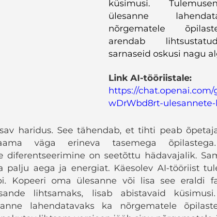
küsimusi. Tulemus
ülesanne lahenda
nõrgematele õpilas
arendab lihtsustat
sarnaseid oskusi nagu a
Link AI-tööriistale:
https://chat.openai.com/
wDrWbd8rt-ulesannete-l
sav haridus. See tähendab, et tihti peab õpetaj
ama väga erineva tasemega õpilastega.
e diferentseerimine on seetõttu hädavajalik. Sa
a palju aega ja energiat. Käesolev AI-tööriist tul
i. Kopeeri oma ülesanne või lisa see eraldi fai
ande lihtsamaks, lisab abistavaid küsimusi
anne lahendatavaks ka nõrgematele õpilastel